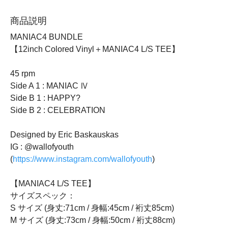
商品説明
MANIAC4 BUNDLE
【12inch Colored Vinyl＋MANIAC4 L/S TEE】
45 rpm
Side A 1 : MANIAC Ⅳ
Side B 1 : HAPPY?
Side B 2 : CELEBRATION
Designed by Eric Baskauskas
IG : @wallofyouth
(
https://www.instagram.com/wallofyouth
)
【MANIAC4 L/S TEE】
サイズスペック：
S サイズ (身丈:71cm / 身幅:45cm / 裄丈85cm)
M サイズ (身丈:73cm / 身幅:50cm / 裄丈88cm)