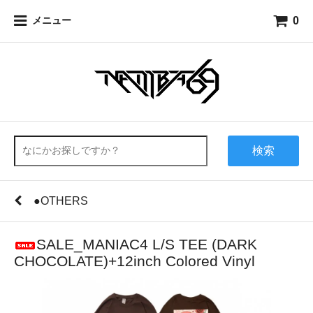
0
メニュー
検索
●OTHERS
SALE_MANIAC4 L/S TEE (DARK
CHOCOLATE)+12inch Colored Vinyl