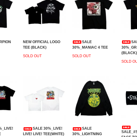
RPION
NEW OFFICIAL LOGO
SALE
SA
TEE (BLACK)
30%_MANIAC 4 TEE
30%_GRA
(BLACK)
SOLD OUT
SOLD OUT
SOLD O
%_LIVE!
SALE 30%_LIVE!
SALE
SALE_#
E
LIVE! LIVE! TEE(WHITE)
30%_LIGHTNING