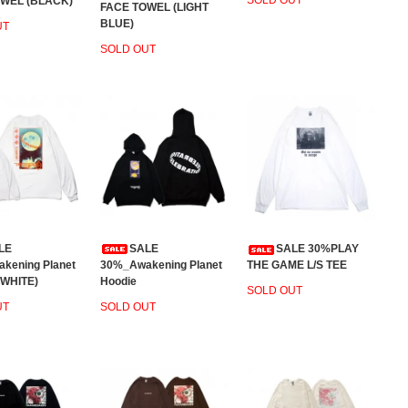
SOLD OUT
WEL (BLACK)
FACE TOWEL (LIGHT
BLUE)
UT
SOLD OUT
SALE
LE
SALE 30%PLAY
30%_Awakening Planet
kening Planet
THE GAME L/S TEE
Hoodie
(WHITE)
SOLD OUT
SOLD OUT
UT