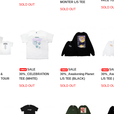
FACE TO
MONTER L/S TEE
SOLD OUT
SOLD O
SOLD OUT
SALE
SALE
SA
 &
30%_CELEBRATION
30%_Awakening Planet
30%_Awa
 TOUR
TEE (WHITE)
L/S TEE (BLACK)
L/S TEE 
SOLD OUT
SOLD OUT
SOLD O