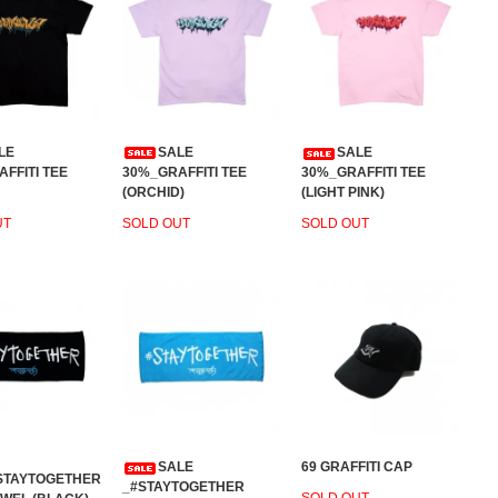
LE
SALE
SALE
FFITI TEE
30%_GRAFFITI TEE
30%_GRAFFITI TEE
(ORCHID)
(LIGHT PINK)
UT
SOLD OUT
SOLD OUT
SALE
69 GRAFFITI CAP
STAYTOGETHER
_#STAYTOGETHER